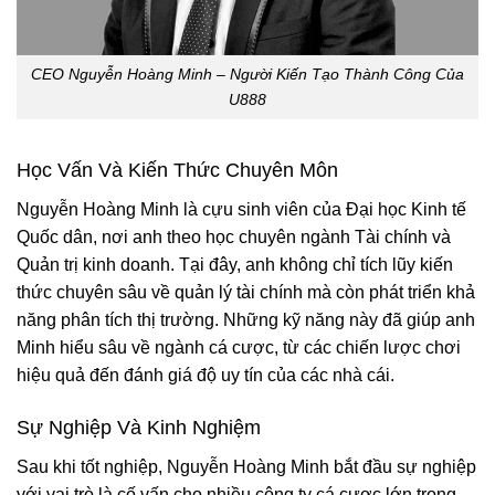
CEO Nguyễn Hoàng Minh – Người Kiến Tạo Thành Công Của
U888
Học Vấn Và Kiến Thức Chuyên Môn
Nguyễn Hoàng Minh là cựu sinh viên của Đại học Kinh tế
Quốc dân, nơi anh theo học chuyên ngành Tài chính và
Quản trị kinh doanh. Tại đây, anh không chỉ tích lũy kiến
thức chuyên sâu về quản lý tài chính mà còn phát triển khả
năng phân tích thị trường. Những kỹ năng này đã giúp anh
Minh hiểu sâu về ngành cá cược, từ các chiến lược chơi
hiệu quả đến đánh giá độ uy tín của các nhà cái.
Sự Nghiệp Và Kinh Nghiệm
Sau khi tốt nghiệp, Nguyễn Hoàng Minh bắt đầu sự nghiệp
với vai trò là cố vấn cho nhiều công ty cá cược lớn trong