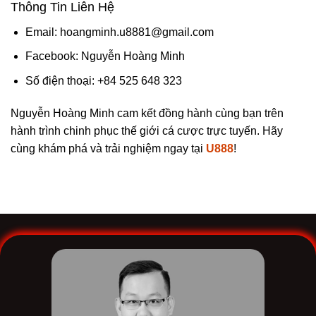
Thông Tin Liên Hệ
Email:
hoangminh.u8881@gmail.com
Facebook: Nguyễn Hoàng Minh
Số điện thoại: +84 525 648 323
Nguyễn Hoàng Minh cam kết đồng hành cùng bạn trên
hành trình chinh phục thế giới cá cược trực tuyến. Hãy
cùng khám phá và trải nghiệm ngay tại
U888
!