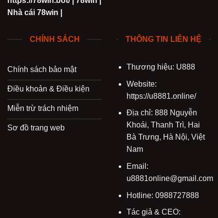
https://78win.bot/
|
78win
|
Nhà cái 78win
|
CHÍNH SÁCH
THÔNG TIN LIÊN HỆ
Thương hiệu: U888
Chính sách bảo mật
Website:
Điều khoản & Điều kiện
https://u8881.online/
Miễn trừ trách nhiệm
Địa chỉ: 888 Nguyễn
Khoái, Thanh Trì, Hai
Sơ đồ trang web
Bà Trưng, Hà Nội, Việt
Nam
Email:
u8881online@gmail.com
Hotline: 0988727888
Tác giả & CEO: