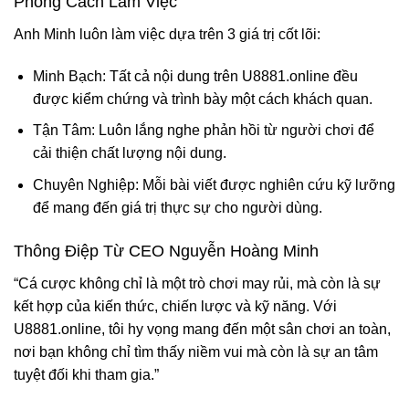
Phong Cách Làm Việc
Anh Minh luôn làm việc dựa trên 3 giá trị cốt lõi:
Minh Bạch: Tất cả nội dung trên U8881.online đều
được kiểm chứng và trình bày một cách khách quan.
Tận Tâm: Luôn lắng nghe phản hồi từ người chơi để
cải thiện chất lượng nội dung.
Chuyên Nghiệp: Mỗi bài viết được nghiên cứu kỹ lưỡng
để mang đến giá trị thực sự cho người dùng.
Thông Điệp Từ CEO Nguyễn Hoàng Minh
“Cá cược không chỉ là một trò chơi may rủi, mà còn là sự
kết hợp của kiến thức, chiến lược và kỹ năng. Với
U8881.online, tôi hy vọng mang đến một sân chơi an toàn,
nơi bạn không chỉ tìm thấy niềm vui mà còn là sự an tâm
tuyệt đối khi tham gia.”