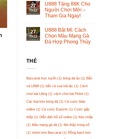
U888 Tặng 88K Cho
27
Người Chơi Mới –
Th12
Tham Gia Ngay!
U888 Bật Mí: Cách
27
n
Chọn Màu Mạng Gà
Th12
Đá Hợp Phong Thủy
THẺ
Baccarat trực tuyến
(1)
bóng đá ảo
(1)
Bắn
cá U888
(1)
bắn cá vua hải tặc
(1)
Cách
chơi bài Liêng
(1)
cách chơi bài Phỏm
(1)
Các loại kèo bóng đá
(1)
Cá cược bida
online
(1)
Cá cược Esports
(1)
Cược gấp
thếp
(1)
Diễn đàn Xổ số online
(1)
Kèo chấp
(1)
Màu mạng gà đá
(1)
Mơ thấy trúng số
(1)
nhóm kéo Baccarat
(1)
Rồng bạch kim