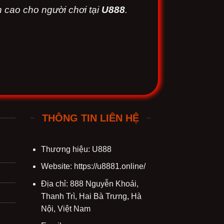
nh cao cho người chơi tại
U888
.
THÔNG TIN LIÊN HỆ
Thương hiệu: U888
Website:
https://u8881.online/
Địa chỉ: 888 Nguyễn Khoái,
Thanh Trì, Hai Bà Trưng, Hà
Nội, Việt Nam