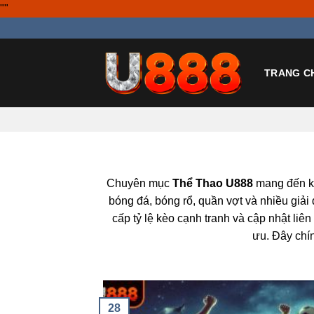
Skip
"
"
to
content
TRANG C
Chuyên mục
Thể Thao
U888
mang đến kh
bóng đá, bóng rổ, quần vợt và nhiều giải
cấp tỷ lệ kèo cạnh tranh và cập nhật liên
ưu. Đây chí
28