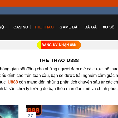
CASINO
THỂ THAO
GAME BÀI
ĐÁ GÀ
XỔ SỐ
HỦ
ĐĂNG KÝ NHẬN 88K
THỂ THAO U888
ông gian sôi động cho những người đam mê cá cược thể thao.
 đấu đỉnh cao trên toàn cầu, bạn sẽ được trải nghiệm cảm giác 
 tục,
U888
còn mang đến những phân tích chuyên sâu từ các chu
nh là sân chơi lý tưởng để bạn thỏa mãn đam mê và chinh phục 
27