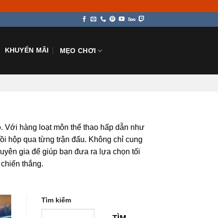
KHUYẾN MÃI
MẸO CHƠI
 Với hàng loạt môn thể thao hấp dẫn như
hồi hộp qua từng trận đấu. Không chỉ cung
yên gia để giúp bạn đưa ra lựa chọn tối
chiến thắng.
Tìm kiếm