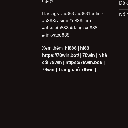
ngày!
Đá 
Hastags: #u888 #u8881online
Nổ 
#u888casino #u888com
#nhacaiu888 #dangkyu888
#linkvaou888
Xem thêm:
hi888
|
hi88
|
https://78win.bot/
|
78win
|
Nhà
cái 78win
|
https://78win.bot/
|
78win
|
Trang chủ 78win
|