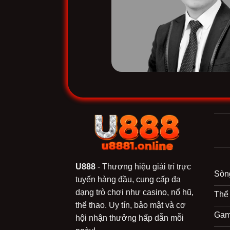
U888
- Thương hiệu giải trí trực
Sòn
tuyến hàng đầu, cung cấp đa
dạng trò chơi như casino, nổ hũ,
Thể
thể thao. Uy tín, bảo mật và cơ
Gam
hội nhận thưởng hấp dẫn mỗi