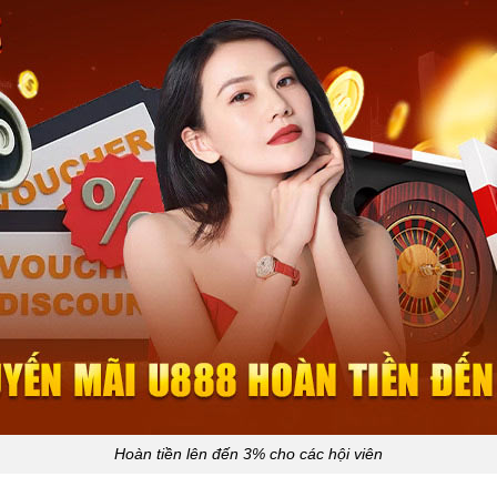
Hoàn tiền lên đến 3% cho các hội viên