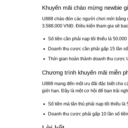
Khuyến mãi chào mừng newbie gi
U888 chào đón các người chơi mới bằng một
3.588.000 VNĐ. Điều kiện tham gia sẽ ba
Số tiền cần phải nạp tối thiểu là 50.00
Doanh thu cược cần phải gấp 15 lần số 
Thời gian hoàn thành doanh thu cược là
Chương trình khuyến mãi miễn phí
U888 mang đến một ưu đãi đặc biệt cho các
giới hạn. Đây là một cơ hội để bạn trải ng
Số tiền mà tân thủ phải nạp tối thiểu l
Doanh thu cược phải gấp 10 lần số tiền
Lời kết