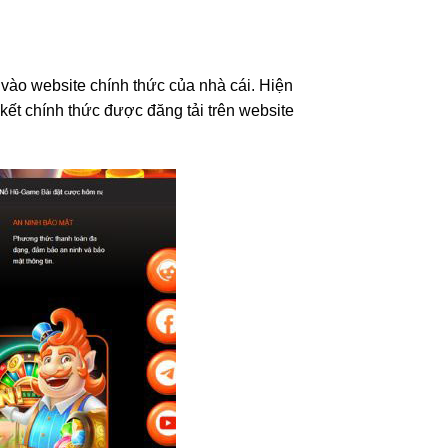
 vào website chính thức của nhà cái. Hiện
ết chính thức được đăng tải trên website