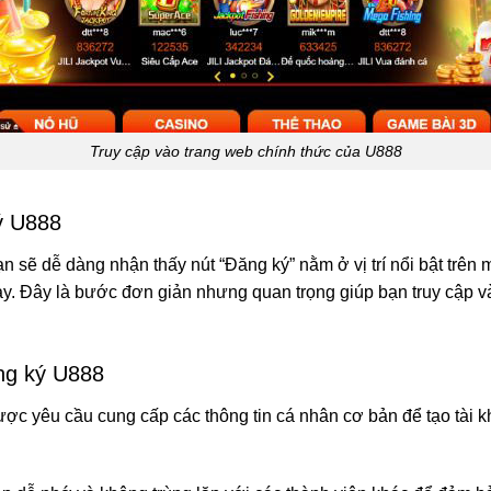
Truy cập vào trang web chính thức của U888
ý U888
n sẽ dễ dàng nhận thấy nút “Đăng ký” nằm ở vị trí nổi bật trên m
y. Đây là bước đơn giản nhưng quan trọng giúp bạn truy cập và
ăng ký U888
ược yêu cầu cung cấp các thông tin cá nhân cơ bản để tạo tài