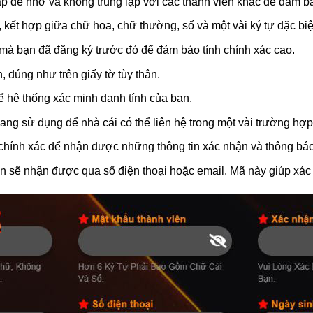
dễ nhớ và không trùng lặp với các thành viên khác để đảm bảo 
 kết hợp giữa chữ hoa, chữ thường, số và một vài ký tự đặc biệ
mà bạn đã đăng ký trước đó để đảm bảo tính chính xác cao.
, đúng như trên giấy tờ tùy thân.
ể hệ thống xác minh danh tính của bạn.
ang sử dụng để nhà cái có thể liên hệ trong một vài trường hợp
 chính xác để nhận được những thông tin xác nhận và thông báo
sẽ nhận được qua số điện thoại hoặc email. Mã này giúp xác th