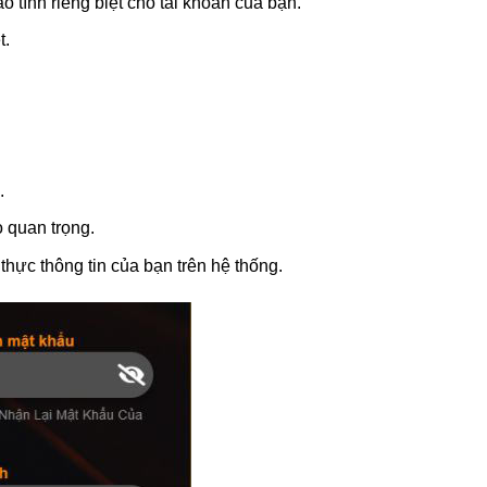
tính riêng biệt cho tài khoản của bạn.
t.
.
 quan trọng.
ực thông tin của bạn trên hệ thống.