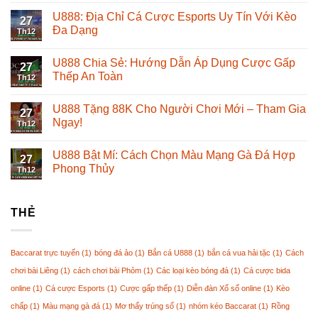
U888: Địa Chỉ Cá Cược Esports Uy Tín Với Kèo
27
Đa Dạng
Th12
U888 Chia Sẻ: Hướng Dẫn Áp Dụng Cược Gấp
27
Thếp An Toàn
Th12
U888 Tặng 88K Cho Người Chơi Mới – Tham Gia
27
Ngay!
Th12
U888 Bật Mí: Cách Chọn Màu Mạng Gà Đá Hợp
27
Phong Thủy
Th12
THẺ
Baccarat trực tuyến
(1)
bóng đá ảo
(1)
Bắn cá U888
(1)
bắn cá vua hải tặc
(1)
Cách
chơi bài Liêng
(1)
cách chơi bài Phỏm
(1)
Các loại kèo bóng đá
(1)
Cá cược bida
online
(1)
Cá cược Esports
(1)
Cược gấp thếp
(1)
Diễn đàn Xổ số online
(1)
Kèo
chấp
(1)
Màu mạng gà đá
(1)
Mơ thấy trúng số
(1)
nhóm kéo Baccarat
(1)
Rồng