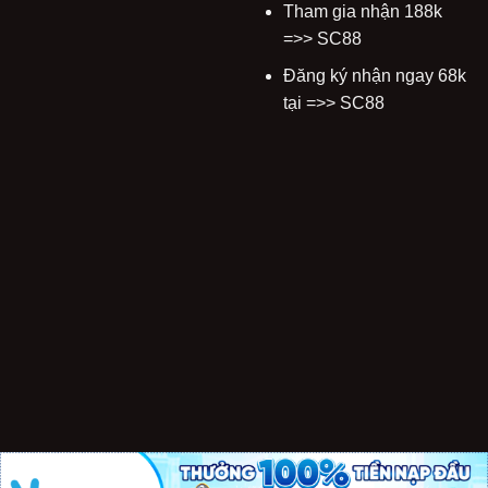
Tham gia nhận 188k
=>>
SC88
Đăng ký nhận ngay 68k
tại =>>
SC88