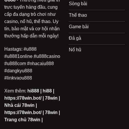
Sòng bài
trực tuyến hàng đầu, cung
cấp đa dạng trò chơi như
Thể thao
casino, nổ hũ, thể thao. Uy
Game bài
tín, bảo mật và cơ hội nhận
thưởng hấp dẫn mỗi ngày!
Đá gà
Hastags: #u888
Nổ hũ
#u8881online #u888casino
#u888com #nhacaiu888
#dangkyu888
#linkvaou888
Xem thêm:
hi888
|
hi88
|
https://78win.bot/
|
78win
|
Nhà cái 78win
|
https://78win.bot/
|
78win
|
Trang chủ 78win
|