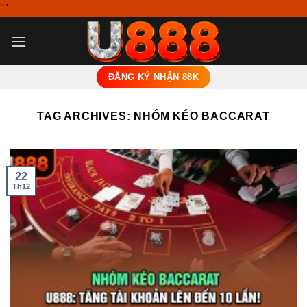
Skip
"
"
to
content
ĐĂNG KÝ NHẬN 88K
TAG ARCHIVES:
NHÓM KÉO BACCARAT
22
Th12