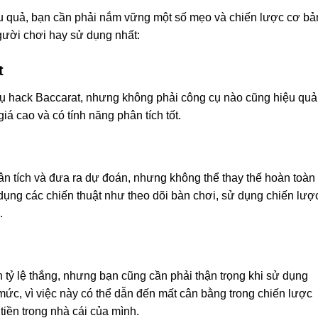
u quả, bạn cần phải nắm vững một số mẹo và chiến lược cơ bả
gười chơi hay sử dụng nhất:
t
 cụ hack Baccarat, nhưng không phải công cụ nào cũng hiệu quả
á cao và có tính năng phân tích tốt.
ân tích và đưa ra dự đoán, nhưng không thể thay thế hoàn toàn
dụng các chiến thuật như theo dõi bàn chơi, sử dụng chiến lượ
.
n tỷ lệ thắng, nhưng bạn cũng cần phải thận trọng khi sử dụng
ức, vì việc này có thể dẫn đến mất cân bằng trong chiến lược
tiền trong nhà cái của mình.