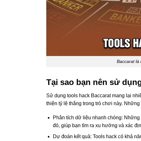
Baccarat là 
Tại sao bạn nên sử dụng
Sử dụng tools hack Baccarat mang lại nhiề
thiện tỷ lệ thắng trong trò chơi này. Nhữn
Phân tích dữ liệu nhanh chóng: Những c
đó, giúp bạn tìm ra xu hướng và xác đị
Dự đoán kết quả: Tools hack có khả năn