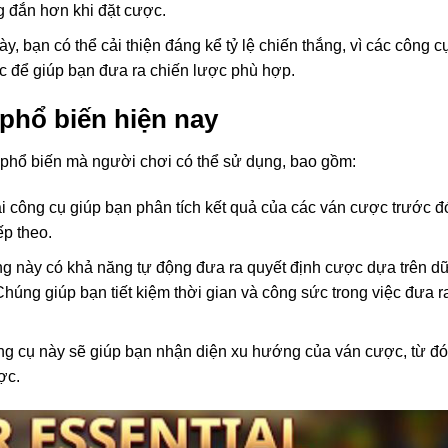
g đắn hơn khi đặt cược.
ày, bạn có thể cải thiện đáng kể tỷ lệ chiến thắng, vì các công c
ác để giúp bạn đưa ra chiến lược phù hợp.
 phổ biến hiện nay
 phổ biến mà người chơi có thể sử dụng, bao gồm:
i công cụ giúp bạn phân tích kết quả của các ván cược trước đ
ếp theo.
 này có khả năng tự động đưa ra quyết định cược dựa trên d
Chúng giúp bạn tiết kiệm thời gian và công sức trong việc đưa r
g cụ này sẽ giúp bạn nhận diện xu hướng của ván cược, từ đó
ợc.