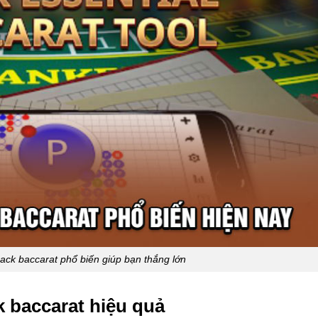
hack baccarat phổ biến giúp bạn thắng lớn
 baccarat hiệu quả