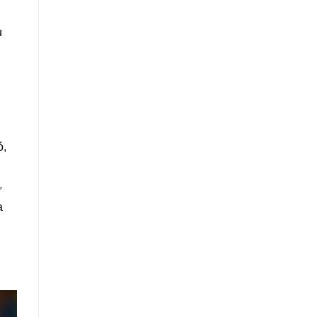
ụ
ó,
ữ
a