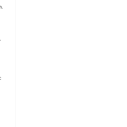
n.
.
c