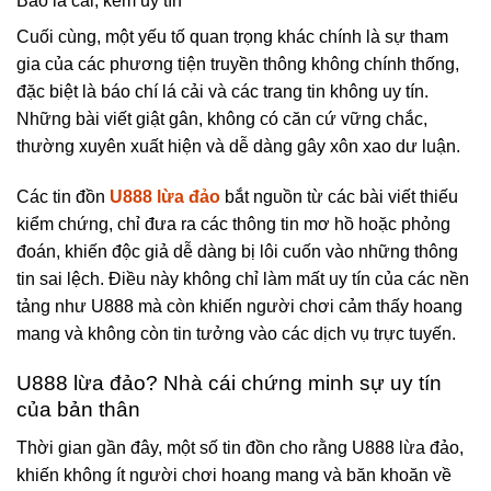
Báo lá cải, kém uy tín
Cuối cùng, một yếu tố quan trọng khác chính là sự tham
gia của các phương tiện truyền thông không chính thống,
đặc biệt là báo chí lá cải và các trang tin không uy tín.
Những bài viết giật gân, không có căn cứ vững chắc,
thường xuyên xuất hiện và dễ dàng gây xôn xao dư luận.
Các tin đồn
U888 lừa đảo
bắt nguồn từ các bài viết thiếu
kiểm chứng, chỉ đưa ra các thông tin mơ hồ hoặc phỏng
đoán, khiến độc giả dễ dàng bị lôi cuốn vào những thông
tin sai lệch. Điều này không chỉ làm mất uy tín của các nền
tảng như U888 mà còn khiến người chơi cảm thấy hoang
mang và không còn tin tưởng vào các dịch vụ trực tuyến.
U888 lừa đảo? Nhà cái chứng minh sự uy tín
của bản thân
Thời gian gần đây, một số tin đồn cho rằng U888 lừa đảo,
khiến không ít người chơi hoang mang và băn khoăn về