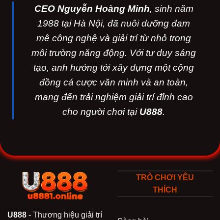
CEO
Nguyễn Hoàng Minh
, sinh năm
1988 tại Hà Nội, đã nuôi dưỡng đam
mê công nghệ và giải trí từ nhỏ trong
môi trường năng động. Với tư duy sáng
tạo, anh hướng tới xây dựng một cộng
đồng cá cược văn minh và an toàn,
mang đến trải nghiệm giải trí đỉnh cao
cho người chơi tại
U888
.
TRÒ CHƠI YÊU
THÍCH
U888
- Thương hiệu giải trí