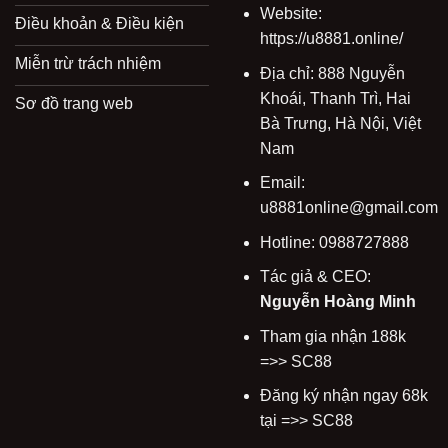
Website:
Điều khoản & Điều kiện
https://u8881.online/
Miễn trừ trách nhiệm
Địa chỉ: 888 Nguyễn
Khoái, Thanh Trì, Hai
Sơ đồ trang web
Bà Trưng, Hà Nội, Việt
Nam
Email:
u8881online@gmail.com
Hotline: 0988727888
Tác giả & CEO:
Nguyễn Hoàng Minh
Tham gia nhận 188k
=>>
SC88
Đăng ký nhận ngay 68k
tại =>>
SC88