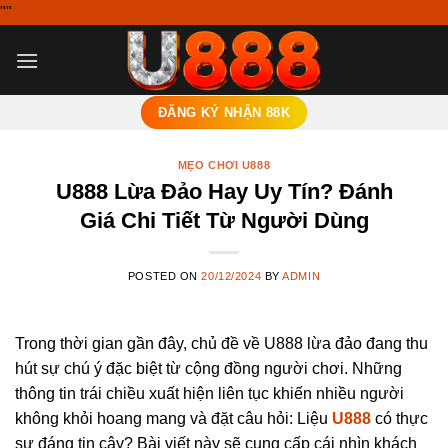
Skip
"
"
to
content
ĐĂNG KÝ NHẬN 88K
MẸO CHƠI U888
U888 Lừa Đảo Hay Uy Tín? Đánh
Giá Chi Tiết Từ Người Dùng
POSTED ON
20/12/2024
BY
ADMIN
Trong thời gian gần đây, chủ đề về U888 lừa đảo đang thu
hút sự chú ý đặc biệt từ cộng đồng người chơi. Những
thông tin trái chiều xuất hiện liên tục khiến nhiều người
không khỏi hoang mang và đặt câu hỏi: Liệu
U888
có thực
sự đáng tin cậy? Bài viết này sẽ cung cấp cái nhìn khách