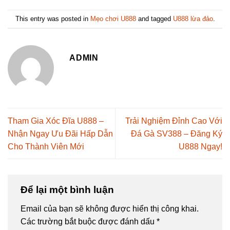
This entry was posted in
Mẹo chơi U888
and tagged
U888 lừa đảo
.
ADMIN
Tham Gia Xóc Đĩa U888 –
Trải Nghiệm Đỉnh Cao Với
Nhận Ngay Ưu Đãi Hấp Dẫn
Đá Gà SV388 – Đăng Ký
Cho Thành Viên Mới
U888 Ngay!
Để lại một bình luận
Email của bạn sẽ không được hiển thị công khai.
Các trường bắt buộc được đánh dấu
*